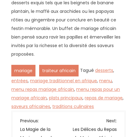
desserts exquis tels que les beignets de banane
plantain, le maffé aux arachides ou les papayas
rôties au gingembre pour conclure en beauté ce
festin mémorable. Un buffet de mariage africain
bien pensé saura ravir les papilles et émerveiller les
invités par la richesse et la diversité des saveurs
proposées.
,
Tagué
desserts
,
mariage
traiteur africain
entrées
,
mariage traditionnel en afrique
,
menu
,
menu repas mariage africain
,
menu repas pour un
mariage africain
,
plats principaux
,
repas de mariage
,
saveurs africaines
,
traditions culinaires
N
Previous:
Next:
a
La Magie de la
Les Délices du Repas
v