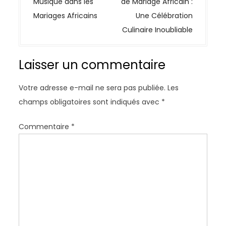
Musique dans les
de Mariage Africain :
i
Mariages Africains
Une Célébration
g
Culinaire Inoubliable
a
t
Laisser un commentaire
i
o
Votre adresse e-mail ne sera pas publiée.
Les
n
champs obligatoires sont indiqués avec
*
d
e
Commentaire
*
l
’
a
r
t
i
c