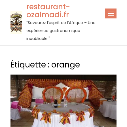
Passer
restaurant-
au
ozalmadi.fr
contenu
"Savourez l'esprit de l'Afrique – Une
expérience gastronomique
inoubliable."
Étiquette :
orange