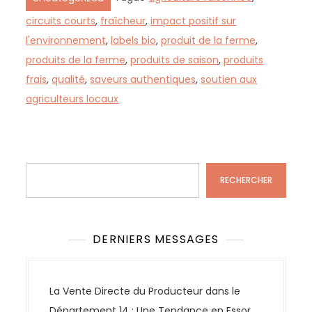
circuits courts
,
fraîcheur
,
impact positif sur
l'environnement
,
labels bio
,
produit de la ferme
,
produits de la ferme
,
produits de saison
,
produits
frais
,
qualité
,
saveurs authentiques
,
soutien aux
agriculteurs locaux
Rechercher
RECHERCHER
DERNIERS MESSAGES
La Vente Directe du Producteur dans le
Département 14 : Une Tendance en Essor