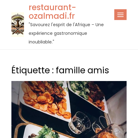
Passer
restaurant-
au
ozalmadi.fr
contenu
"Savourez l'esprit de l'Afrique – Une
expérience gastronomique
inoubliable."
Étiquette :
famille amis