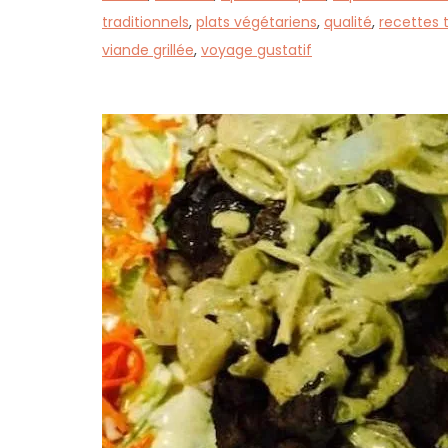
traditionnels
,
plats végétariens
,
qualité
,
recettes t
viande grillée
,
voyage gustatif