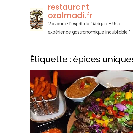
Passer
restaurant-
au
ozalmadi.fr
contenu
"Savourez l'esprit de l'Afrique – Une
expérience gastronomique inoubliable."
Étiquette :
épices unique