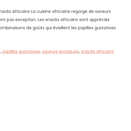
nacks Africains La cuisine africaine regorge de saveurs
font pas exception. Les snacks africains sont appréciés
combinaisons de goûts qui éveillent les papilles gustatives.
s
,
papilles gustatives
,
saveurs exotiques
,
snacks africains