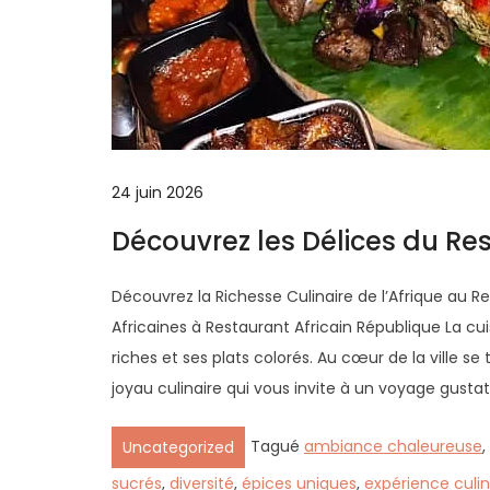
24 juin 2026
Découvrez les Délices du Re
Découvrez la Richesse Culinaire de l’Afrique au R
Africaines à Restaurant Africain République La cui
riches et ses plats colorés. Au cœur de la ville se
joyau culinaire qui vous invite à un voyage gustat
Tagué
ambiance chaleureuse
,
Uncategorized
sucrés
,
diversité
,
épices uniques
,
expérience culin