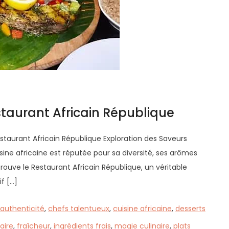
staurant Africain République
estaurant Africain République Exploration des Saveurs
sine africaine est réputée pour sa diversité, ses arômes
 trouve le Restaurant Africain République, un véritable
if […]
authenticité
,
chefs talentueux
,
cuisine africaine
,
desserts
aire
,
fraîcheur
,
ingrédients frais
,
magie culinaire
,
plats