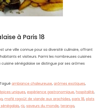
aise à Paris 18
st une ville connue pour sa diversité culinaire, offrant
abitants et visiteurs. Parmi les nombreuses cuisines
a cuisine sénégalaise se distingue par ses arômes
Tagué
ambiance chaleureuse
,
arômes exotiques
,
épices uniques
,
expérience gastronomique
,
hospitalité
,
ga
,
mafé ragoût de viande aux arachides
,
paris 18
,
plats
 sénégalais
,
riz
,
saveurs du monde
,
teranga
,