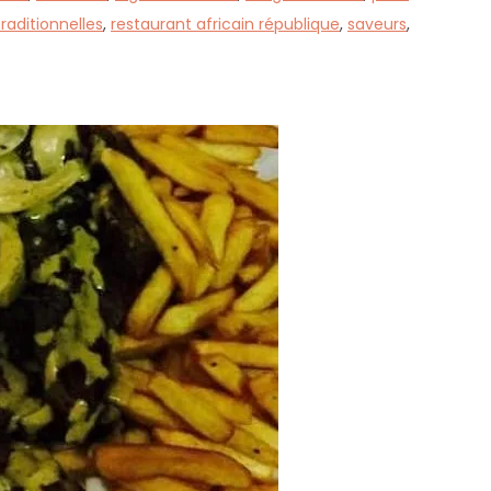
raditionnelles
,
restaurant africain république
,
saveurs
,