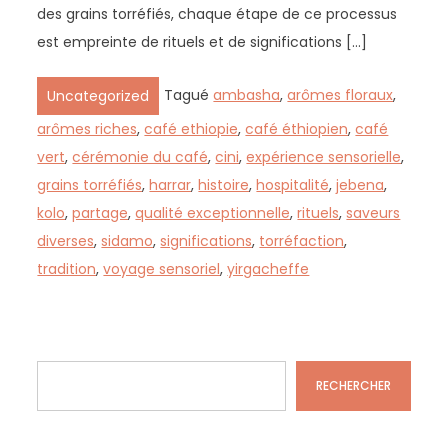
des grains torréfiés, chaque étape de ce processus
est empreinte de rituels et de significations […]
Tagué
ambasha
,
arômes floraux
,
Uncategorized
arômes riches
,
café ethiopie
,
café éthiopien
,
café
vert
,
cérémonie du café
,
cini
,
expérience sensorielle
,
grains torréfiés
,
harrar
,
histoire
,
hospitalité
,
jebena
,
kolo
,
partage
,
qualité exceptionnelle
,
rituels
,
saveurs
diverses
,
sidamo
,
significations
,
torréfaction
,
tradition
,
voyage sensoriel
,
yirgacheffe
Rechercher
RECHERCHER