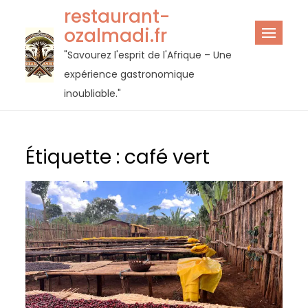
Passer
restaurant-
au
ozalmadi.fr
contenu
"Savourez l'esprit de l'Afrique – Une
expérience gastronomique
inoubliable."
Étiquette :
café vert