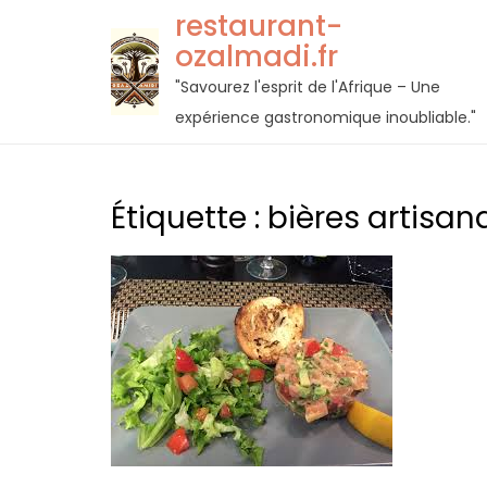
Passer
restaurant-
au
ozalmadi.fr
contenu
"Savourez l'esprit de l'Afrique – Une
expérience gastronomique inoubliable."
Étiquette :
bières artisan