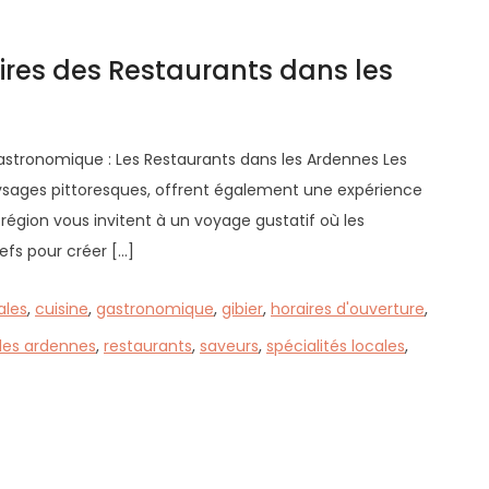
aires des Restaurants dans les
Gastronomique : Les Restaurants dans les Ardennes Les
aysages pittoresques, offrent également une expérience
e région vous invitent à un voyage gustatif où les
hefs pour créer […]
ales
,
cuisine
,
gastronomique
,
gibier
,
horaires d'ouverture
,
 les ardennes
,
restaurants
,
saveurs
,
spécialités locales
,