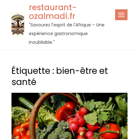
Passer
restaurant-
au
ozalmadi.fr
contenu
"Savourez l'esprit de l'Afrique – Une
expérience gastronomique
inoubliable."
Étiquette :
bien-être et
santé