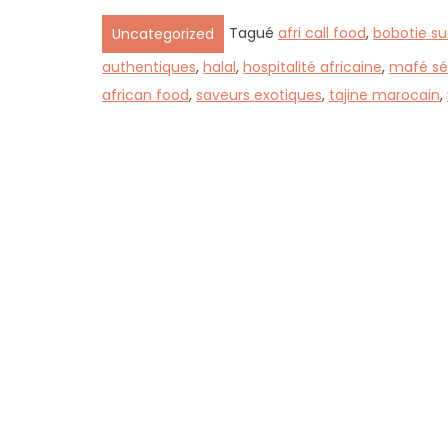
Tagué
afri call food
,
bobotie su
Uncategorized
authentiques
,
halal
,
hospitalité africaine
,
mafé sé
african food
,
saveurs exotiques
,
tajine marocain
,