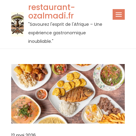
Passer
restaurant-
au
ozalmadi.fr
contenu
"Savourez l'esprit de l'Afrique – Une
expérience gastronomique
inoubliable."
12 mai 2026