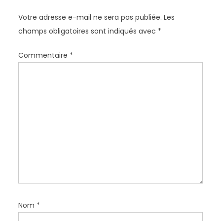
o
Votre adresse e-mail ne sera pas publiée.
Les
n
champs obligatoires sont indiqués avec
*
d
e
Commentaire
*
l
’
a
r
t
i
c
l
e
Nom
*