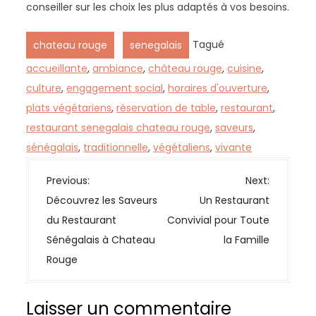
conseiller sur les choix les plus adaptés à vos besoins.
,
Tagué
chateau rouge
senegalais
accueillante
,
ambiance
,
château rouge
,
cuisine
,
culture
,
engagement social
,
horaires d'ouverture
,
plats végétariens
,
réservation de table
,
restaurant
,
restaurant senegalais chateau rouge
,
saveurs
,
sénégalais
,
traditionnelle
,
végétaliens
,
vivante
N
Previous:
Next:
a
Découvrez les Saveurs
Un Restaurant
v
du Restaurant
Convivial pour Toute
i
Sénégalais à Chateau
la Famille
g
Rouge
a
t
Laisser un commentaire
i