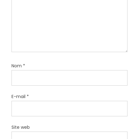
r
t
i
c
l
e
Nom
*
E-mail
*
Site web