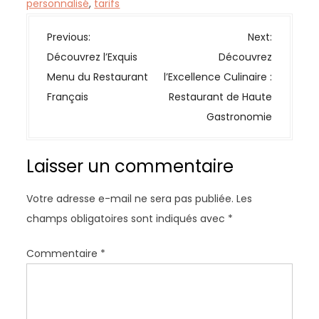
personnalisé
,
tarifs
N
Previous:
Next:
a
Découvrez l’Exquis
Découvrez
v
Menu du Restaurant
l’Excellence Culinaire :
i
Français
Restaurant de Haute
g
Gastronomie
a
t
Laisser un commentaire
i
o
Votre adresse e-mail ne sera pas publiée.
Les
n
champs obligatoires sont indiqués avec
*
d
e
Commentaire
*
l
’
a