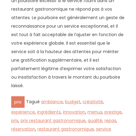
un pourboire excessif si le service fourni dans un
restaurant gastronomique ne répond pas à vos
attentes. Le pourboire est généralement un geste de
reconnaissance pour un service exceptionnel, et il
est tout à fait acceptable de l’ajuster en fonction de
votre expérience globale. Il est essentiel que le
service soit à la hauteur des attentes pour mériter
une gratification supplémentaire, et il est
parfaitement légitime d’exprimer votre satisfaction
ou insatisfaction à travers le montant du pourboire
laissé.
Tagué
ambiance
,
budget
,
créativité
,
prix
expérience
,
ingrédients
,
innovation
,
menus
,
prestige
,
prix
,
prix restaurant gastronomique
,
qualité
,
repas
,
réservation
,
restaurant gastronomique
,
service