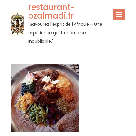
Passer
restaurant-
au
ozalmadi.fr
contenu
"Savourez l'esprit de l'Afrique – Une
expérience gastronomique
inoubliable."