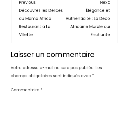
N
Previous:
Next:
a
Découvrez les Délices
Élégance et
v
du Mama Africa
Authenticité : La Déco
i
Restaurant à La
Africaine Murale qui
g
Villette
Enchante
a
t
Laisser un commentaire
i
o
Votre adresse e-mail ne sera pas publiée.
Les
n
champs obligatoires sont indiqués avec
*
d
e
Commentaire
*
l
’
a
r
t