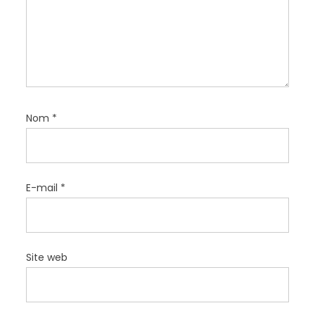
i
c
l
e
Nom
*
E-mail
*
Site web