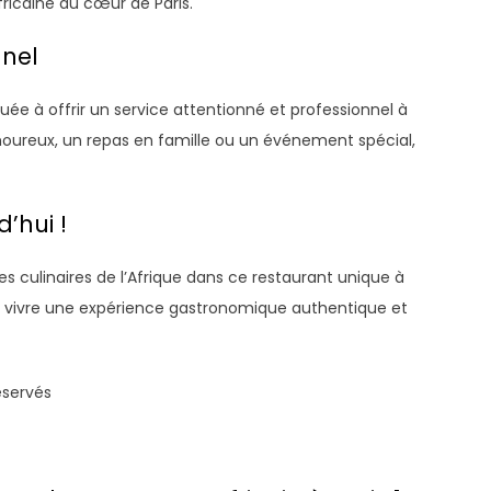
ricaine au cœur de Paris.
nnel
ouée à offrir un service attentionné et professionnel à
moureux, un repas en famille ou un événement spécial,
’hui !
s culinaires de l’Afrique dans ce restaurant unique à
our vivre une expérience gastronomique authentique et
éservés