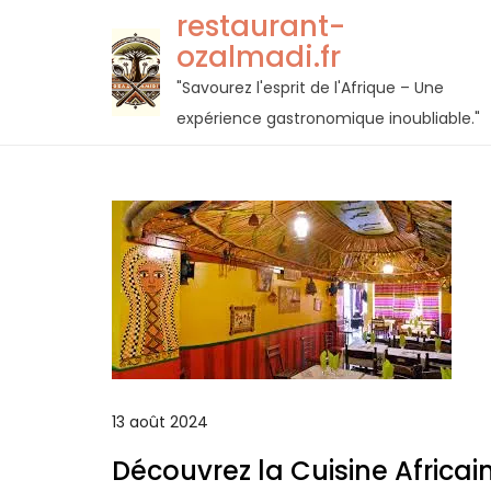
Passer
restaurant-
au
ozalmadi.fr
contenu
"Savourez l'esprit de l'Afrique – Une
expérience gastronomique inoubliable."
13 août 2024
Découvrez la Cuisine Africai