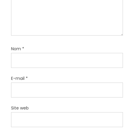
c
l
e
Nom
*
E-mail
*
Site web