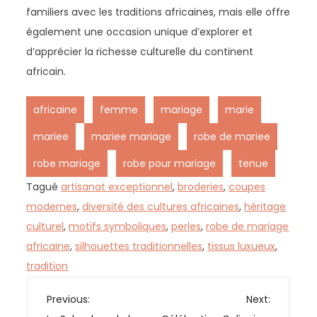
familiers avec les traditions africaines, mais elle offre
également une occasion unique d’explorer et
d’apprécier la richesse culturelle du continent
africain.
,
,
,
,
africaine
femme
mariage
marie
,
,
,
mariee
mariee mariage
robe de mariee
,
,
robe mariage
robe pour mariage
tenue
Tagué
artisanat exceptionnel
,
broderies
,
coupes
modernes
,
diversité des cultures africaines
,
héritage
culturel
,
motifs symboliques
,
perles
,
robe de mariage
africaine
,
silhouettes traditionnelles
,
tissus luxueux
,
tradition
N
Previous:
Next: