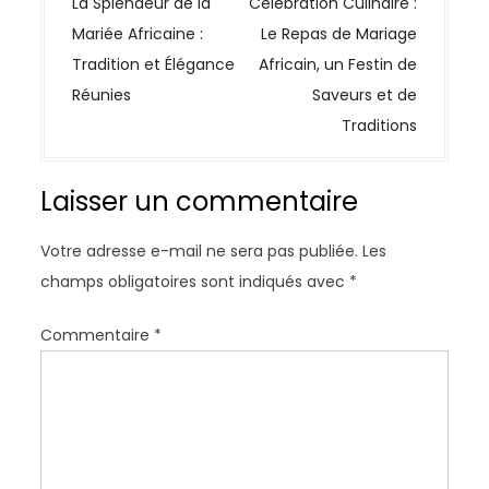
a
La Splendeur de la
Célébration Culinaire :
v
Mariée Africaine :
Le Repas de Mariage
i
Tradition et Élégance
Africain, un Festin de
g
Réunies
Saveurs et de
a
Traditions
t
i
Laisser un commentaire
o
n
Votre adresse e-mail ne sera pas publiée.
Les
d
champs obligatoires sont indiqués avec
*
e
l
Commentaire
*
’
a
r
t
i