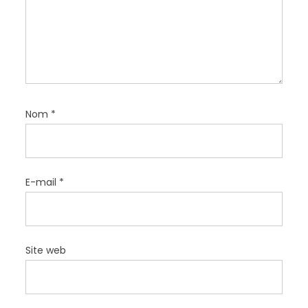
i
c
l
e
Nom
*
E-mail
*
Site web