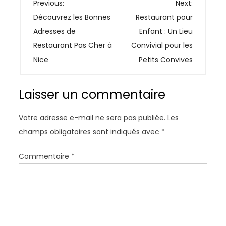
N
Previous:
Next:
a
Découvrez les Bonnes
Restaurant pour
v
Adresses de
Enfant : Un Lieu
i
Restaurant Pas Cher à
Convivial pour les
g
Nice
Petits Convives
a
t
Laisser un commentaire
i
o
Votre adresse e-mail ne sera pas publiée.
Les
n
champs obligatoires sont indiqués avec
*
d
e
Commentaire
*
l
’
a
r
t