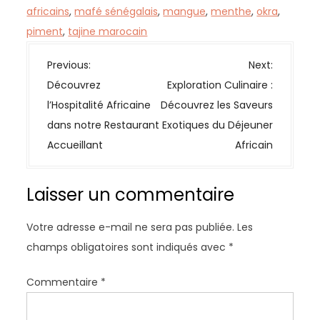
africains
,
mafé sénégalais
,
mangue
,
menthe
,
okra
,
piment
,
tajine marocain
N
Previous:
Next:
a
Découvrez
Exploration Culinaire :
v
l’Hospitalité Africaine
Découvrez les Saveurs
i
dans notre Restaurant
Exotiques du Déjeuner
g
Accueillant
Africain
a
t
Laisser un commentaire
i
o
Votre adresse e-mail ne sera pas publiée.
Les
n
champs obligatoires sont indiqués avec
*
d
e
Commentaire
*
l
’